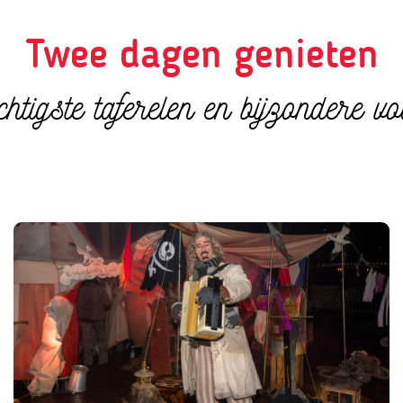
Twee dagen genieten
htigste taferelen en bijzondere vo